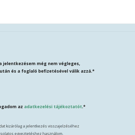
a jelentkezésem még nem végleges,
után és a foglaló befizetésével válik azzá.*
fogadom az
adatkezelési tájékoztatót
.*
idat kizárólag a jelentkezés visszajelzéséhez
csolatos egyeztetéshez használom.