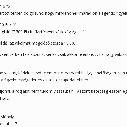
6 fő.
rtott térben dolgozunk, hogy mindenkinek maradjon elegendő figyele
0 Ft / fő
glaló (7.500 Ft) befizetésével válik véglegessé.
ridő:
az alkalmat megelőző szerda 18:00.
kísért térben találkozunk, kérlek csak akkor jelentkezz, ha nagy valósz
 valami, kérlek jelezd felém minél hamarabb - így lehetőségem van 
 a figyelmességedet és a tudatosságodat ebben.
önni, a foglalót nem tudom visszautalni, viszont betegség esetén e
lható.
k Műhely
os utca 7.