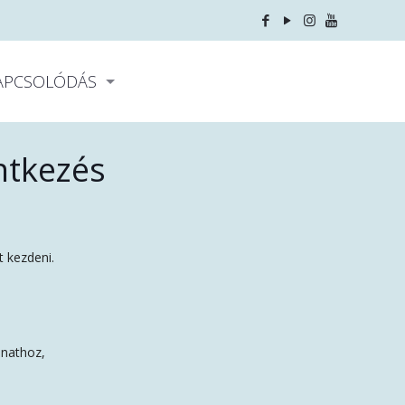
APCSOLÓDÁS
entkezés
t kezdeni.
anathoz,