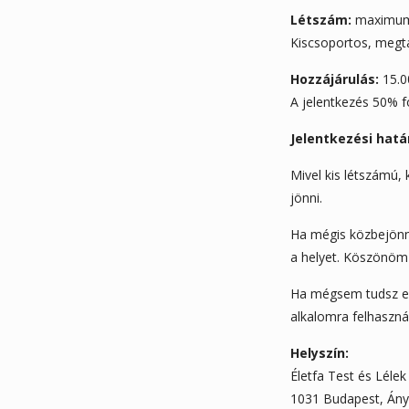
Létszám:
maximum 
Kiscsoportos, megta
Hozzájárulás:
15.00
A jelentkezés 50% fo
Jelentkezési hatá
Mivel kis létszámú, 
jönni.
Ha mégis közbejönne
a helyet. Köszönöm
Ha mégsem tudsz elj
alkalomra felhaszná
Helyszín:
Életfa Test és Léle
1031 Budapest, Ány