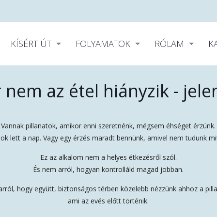
KÍSÉRT ÚT
FOLYAMATOK
RÓLAM
K
nem az étel hiányzik - jel
Vannak pillanatok, amikor enni szeretnénk, mégsem éhséget érzünk.
sok lett a nap. Vagy egy érzés maradt bennünk, amivel nem tudunk mi
Ez az alkalom nem a helyes étkezésről szól.
És nem arról, hogyan kontrolláld magad jobban.
arról, hogy együtt, biztonságos térben közelebb nézzünk ahhoz a pill
ami az evés előtt történik.