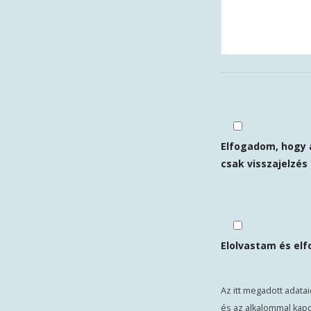
Elfogadom, hogy 
csak visszajelzés 
Elolvastam és el
Az itt megadott adata
és az alkalommal kap