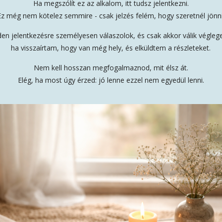
Ha megszólít ez az alkalom, itt tudsz jelentkezni.
Ez még nem kötelez semmire - csak jelzés felém, hogy szeretnél jönni
en jelentkezésre személyesen válaszolok, és csak akkor válik végleg
ha visszaírtam, hogy van még hely, és elküldtem a részleteket.
Nem kell hosszan megfogalmaznod, mit élsz át.
Elég, ha most úgy érzed: jó lenne ezzel nem egyedül lenni.