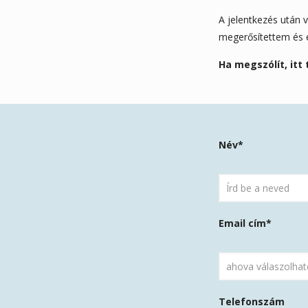
A jelentkezés után v
megerősítettem és e
Ha megszólít, itt
Please
Név*
leave
this
field
empty.
Email cím*
Telefonszám