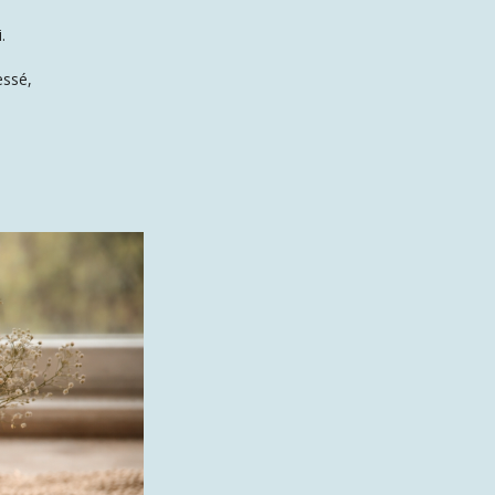
.
essé,