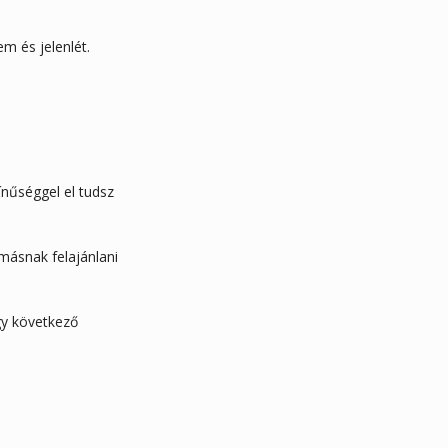
m és jelenlét.
ínűséggel el tudsz
másnak felajánlani
gy következő