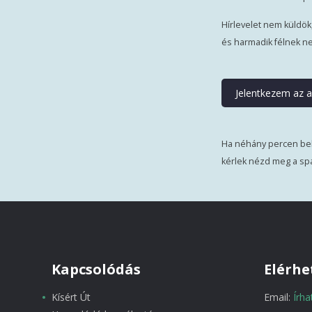
Hírlevelet nem küldök
és harmadik félnek n
Ha néhány percen bel
kérlek nézd meg a sp
Kapcsolódás
Elérhe
Kísért Út
Email:
Írh