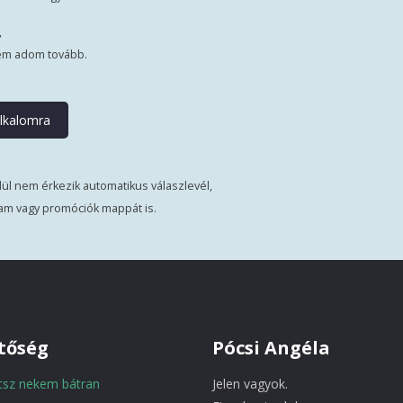
,
em adom tovább.
ül nem érkezik automatikus válaszlevél,
am vagy promóciók mappát is.
tőség
Pócsi Angéla
atsz nekem bátran
Jelen vagyok.