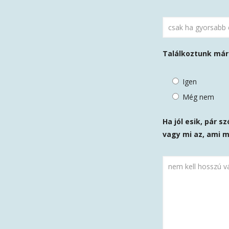
Találkoztunk már
Igen
Még nem
Ha jól esik, pár 
vagy mi az, ami 