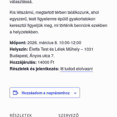
választássá.
Kis létszámú, megtartott térben találkozunk, ahol
egyszerű, testi figyelemre épülő gyakorlatokon
keresztül figyeljük meg, mi történik bennünk ezekben
a helyzetekben.
Időpont:
2026. március 8. 10:00-12:00
Helyszín:
Életfa Test és Lélek Műhely – 1031
Budapest, Ányos utca 7.
Hozzájárulás:
14000 Ft
Részletek és jelentkezés:
Itt tudod elolvasni
Hozzáadom a naptáramhoz
RÉSZLETEK
SZERVEZŐ