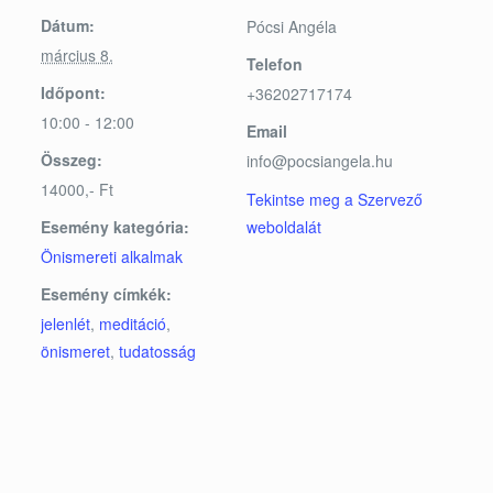
Dátum:
Pócsi Angéla
március 8.
Telefon
Időpont:
+36202717174
10:00 - 12:00
Email
Összeg:
info@pocsiangela.hu
14000,- Ft
Tekintse meg a Szervező
Esemény kategória:
weboldalát
Önismereti alkalmak
Esemény címkék:
jelenlét
,
meditáció
,
önismeret
,
tudatosság