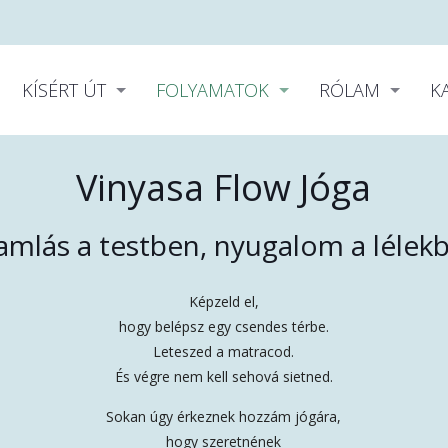
KÍSÉRT ÚT
FOLYAMATOK
RÓLAM
K
Vinyasa Flow Jóga
amlás a testben, nyugalom a lélek
Képzeld el,
hogy belépsz egy csendes térbe.
Leteszed a matracod.
És végre nem kell sehová sietned.
Sokan úgy érkeznek hozzám jógára,
hogy szeretnének