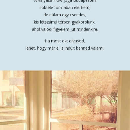
A Vinyasa Flow jóga Budapesten
sokféle formában elérhető,
de nálam egy csendes,
kis létszámú térben gyakorolunk,
ahol valódi figyelem jut mindenkire.
Ha most ezt olvasod,
lehet, hogy már el is indult benned valami.