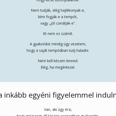
Nem tudják, elég hajlékonyak-e,
bírni fogják-e a tempót,
vagy „jól csinálják-e”.
Itt nem ez számít.
A gyakorlást mindig úgy vezetem,
hogy a saját tempódban tudj haladni.
Nem kell készen lenned.
Elég, ha megérkezel.
a inkább egyéni figyelemmel induln
Van, aki úgy érzi,
hogy még nem áll készen csoportban gyakorolni.