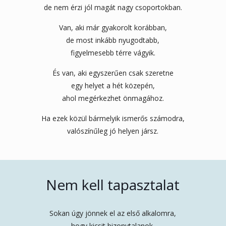
de nem érzi jól magát nagy csoportokban.
Van, aki már gyakorolt korábban,
de most inkább nyugodtabb,
figyelmesebb térre vágyik.
És van, aki egyszerűen csak szeretne
egy helyet a hét közepén,
ahol megérkezhet önmagához.
Ha ezek közül bármelyik ismerős számodra,
valószínűleg jó helyen jársz.
Nem kell tapasztalat
Sokan úgy jönnek el az első alkalomra,
hogy kicsit bizonytalanok.