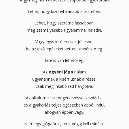
Lehet, hogy bizonytalanabb a testében.
Lehet, hogy szeretne lassabban,
még személyesebb figyelemmel haladni.
Vagy egyszerűen csak jól esne,
ha az első lépéseket ketten tennénk meg.
Erre is van lehetőség.
Az
egyéni jóga
nálam
ugyanannak a kísért útnak a része,
csak még inkább rád hangolva.
Az alkalom itt is megérkezéssel kezdődik,
és a gyakorlás teljes egészében abból indul,
ahogyan éppen vagy.
Nem egy „jógaóra”, amit végig kell csinálni.