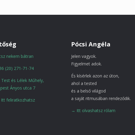
tőség
Pócsi Angéla
atsz nekem bátran
Jelen vagyok.
Figyelmet adok.
36 (20) 271-71-74
És kísérlek azon az úton,
a Test és Lélek Műhely,
ahol a tested
pest Ányos utca 7
és a belső világod
a saját ritmusában rendeződik.
Itt feliratkozhatsz
→ Itt olvashatsz rólam