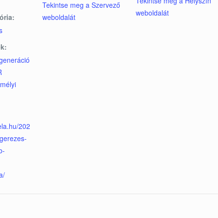
Tekintse meg a Helyszín
Tekintse meg a Szervező
weboldalát
ória:
weboldalát
s
k:
generáció
R
mélyi
ela.hu/202
gerezes-
b-
-
a/