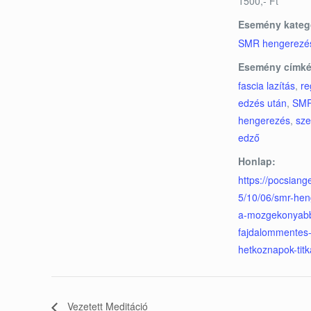
1500,- Ft
Esemény kateg
SMR hengerezé
Esemény címké
fascia lazítás
,
re
edzés után
,
SM
hengerezés
,
sze
edző
Honlap:
https://pocsiang
5/10/06/smr-hen
a-mozgekonyab
fajdalommentes
hetkoznapok-titk
Vezetett Meditáció