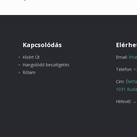
Kapcsolódás
Elérhe
Kísért Út
Email:
Írh
Hangolódó beszélgetés
Telefon:
+
Rólam
Cím:
Életf
1031 Buda
Hírlevél:
→ 