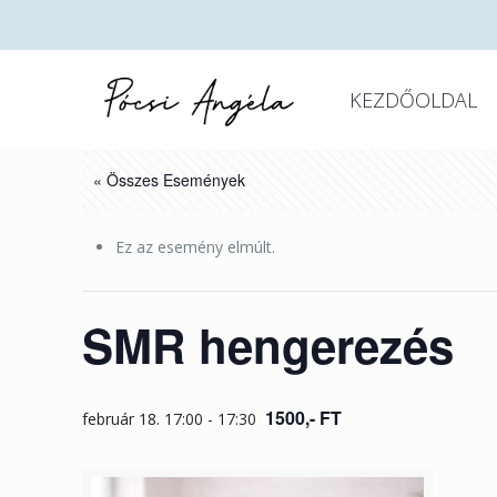
KEZDŐOLDAL
« Összes Események
Ez az esemény elmúlt.
SMR hengerezés
1500,- FT
február 18. 17:00
-
17:30