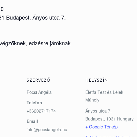
30
31 Budapest, Ányos utca 7.
végzőknek, edzésre járóknak
SZERVEZŐ
HELYSZÍN
Pócsi Angéla
Életfa Test és Lélek
Műhely
Telefon
+36202717174
Ányos utca 7.
Budapest
,
1031
Hungary
Email
+ Google Térkép
info@pocsiangela.hu