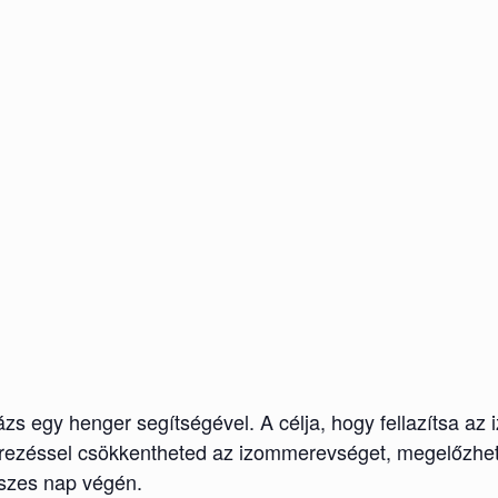
gy henger segítségével. A célja, hogy fellazítsa az izm
gerezéssel csökkentheted az izommerevséget, megelőzhet
sszes nap végén.