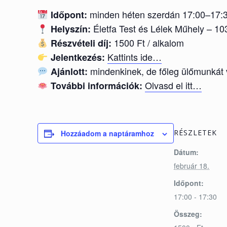
minden héten szerdán 17:00–17:
Időpont:
Életfa Test és Lélek Műhely – 10
Helyszín:
1500 Ft / alkalom
Részvételi díj:
Kattints ide…
Jelentkezés:
mindenkinek, de főleg ülőmunkát 
Ajánlott:
Olvasd el itt…
További információk:
RÉSZLETEK
Hozzáadom a naptáramhoz
Dátum:
február 18.
Időpont:
17:00 - 17:30
Összeg: