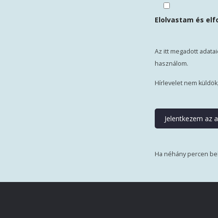
Elolvastam és el
Az itt megadott adata
használom.
Hírlevelet nem küldö
Ha néhány percen bel