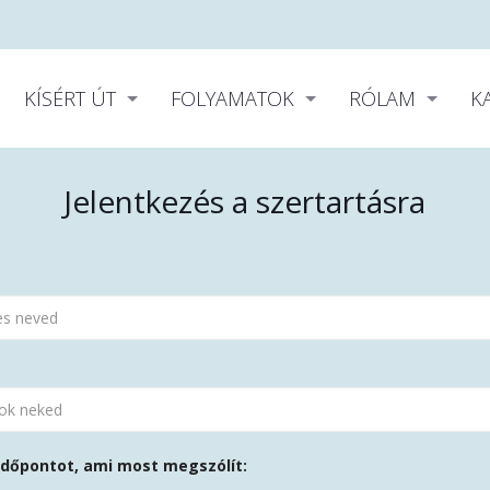
KÍSÉRT ÚT
FOLYAMATOK
RÓLAM
K
Jelentkezés a szertartásra
 időpontot, ami most megszólít: