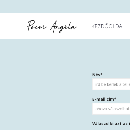
KEZDŐOLDAL
Please
Név*
leave
this
field
E-mail cím*
empty.
Válaszd ki azt az