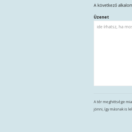
A következő alkalom
Üzenet
A tér meghittsége mia
jönni, így másnak is 