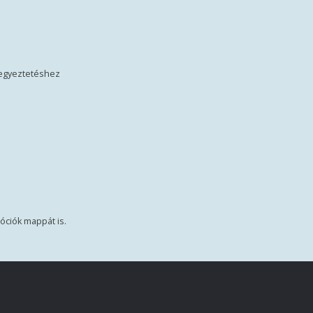
s egyeztetéshez
óciók mappát is.