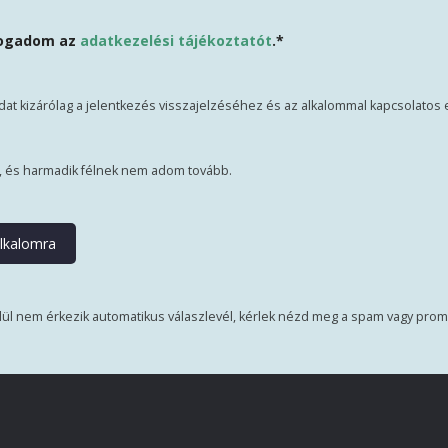
fogadom az
adatkezelési tájékoztatót
.*
idat kizárólag a jelentkezés visszajelzéséhez és az alkalommal kapcsolato
k, és harmadik félnek nem adom tovább.
ül nem érkezik automatikus válaszlevél, kérlek nézd meg a spam vagy prom