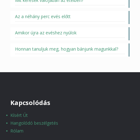
Mit keresek valójában az ételben?
Az a néhány perc evés előtt
Amikor újra az evéshez nyúlok
Honnan tanuljuk meg, hogyan bánjunk magunkkal?
Kapcsolódás
Kísért Út
Hangolódó beszélgetés
Rólam