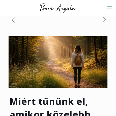
Miért tűnünk el,
amikor közelebb