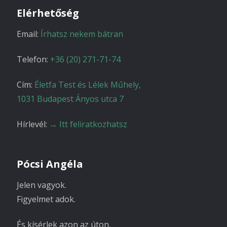
Elérhetőség
Email:
Írhatsz nekem bátran
Telefon:
+36 (20) 271-71-74
Cím:
Életfa Test és Lélek Műhely,
1031 Budapest Ányos utca 7
Hírlevél:
→ Itt feliratkozhatsz
Pócsi Angéla
Jelen vagyok.
Figyelmet adok.
És kísérlek azon az úton,