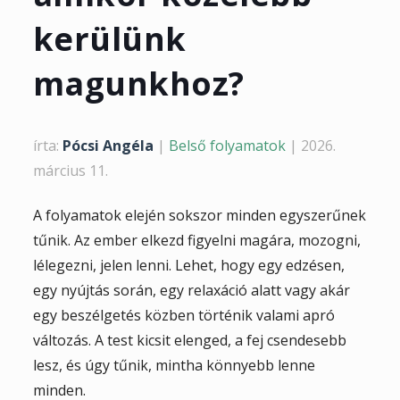
kerülünk
magunkhoz?
írta:
Pócsi Angéla
|
Belső folyamatok
|
2026.
március 11.
A folyamatok elején sokszor minden egyszerűnek
tűnik. Az ember elkezd figyelni magára, mozogni,
lélegezni, jelen lenni. Lehet, hogy egy edzésen,
egy nyújtás során, egy relaxáció alatt vagy akár
egy beszélgetés közben történik valami apró
változás. A test kicsit elenged, a fej csendesebb
lesz, és úgy tűnik, mintha könnyebb lenne
minden.