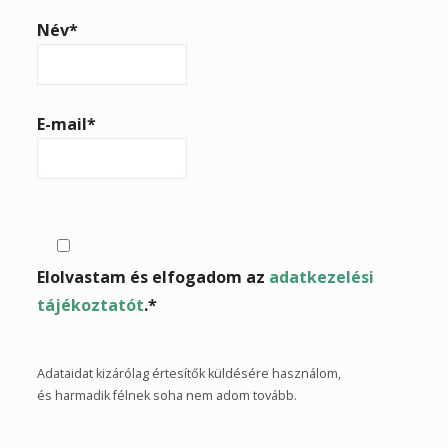
Please
Név*
leave
this
field
empty.
E-mail*
Elolvastam és elfogadom az
adatkezelési
tájékoztatót
.*
Adataidat kizárólag értesítők küldésére használom,
és harmadik félnek soha nem adom tovább.