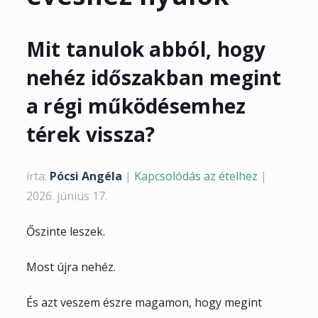
Mit tanulok abból, hogy
nehéz időszakban megint
a régi működésemhez
térek vissza?
írta:
Pócsi Angéla
|
Kapcsolódás az ételhez
|
2026. június 17.
Őszinte leszek.
Most újra nehéz.
És azt veszem észre magamon, hogy megint