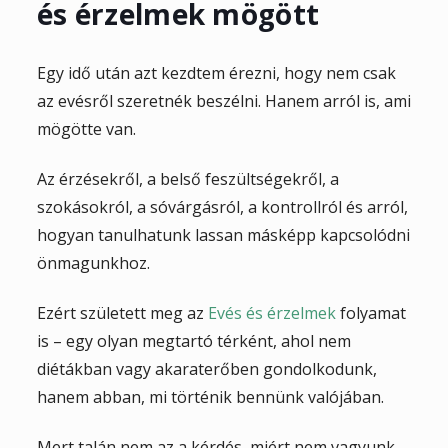
és érzelmek mögött
Egy idő után azt kezdtem érezni, hogy nem csak
az evésről szeretnék beszélni. Hanem arról is, ami
mögötte van.
Az érzésekről, a belső feszültségekről, a
szokásokról, a sóvárgásról, a kontrollról és arról,
hogyan tanulhatunk lassan másképp kapcsolódni
önmagunkhoz.
Ezért született meg az
Evés és érzelmek
folyamat
is – egy olyan megtartó térként, ahol nem
diétákban vagy akaraterőben gondolkodunk,
hanem abban, mi történik bennünk valójában.
Mert talán nem az a kérdés, miért nem vagyunk