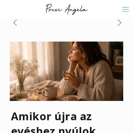
Amikor újra az
evéshez nyúlok