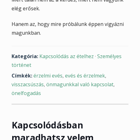
elég erősek.
Hanem az, hogy mire próbálunk éppen vigyázni
magunkban.
Kategória:
Kapcsolódás az ételhez
·
Személyes
történet
Címkék:
érzelmi evés
,
evés és érzelmek
,
visszacsúszás
,
önmagunkkal való kapcsolat
,
önelfogadás
Kapcsolódásban
maradhatsz velem