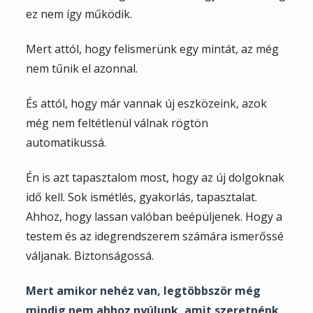
ez nem így működik.
Mert attól, hogy felismerünk egy mintát, az még
nem tűnik el azonnal.
És attól, hogy már vannak új eszközeink, azok
még nem feltétlenül válnak rögtön
automatikussá.
Én is azt tapasztalom most, hogy az új dolgoknak
idő kell. Sok ismétlés, gyakorlás, tapasztalat.
Ahhoz, hogy lassan valóban beépüljenek. Hogy a
testem és az idegrendszerem számára ismerőssé
váljanak. Biztonságossá.
Mert amikor nehéz van, legtöbbször még
mindig nem ahhoz nyúlunk, amit szeretnénk