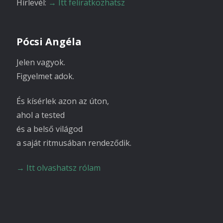
Hírlevél:
→ Itt feliratkozhatsz
Pócsi Angéla
Jelen vagyok.
Figyelmet adok.
És kísérlek azon az úton,
ahol a tested
és a belső világod
a saját ritmusában rendeződik.
→ Itt olvashatsz rólam