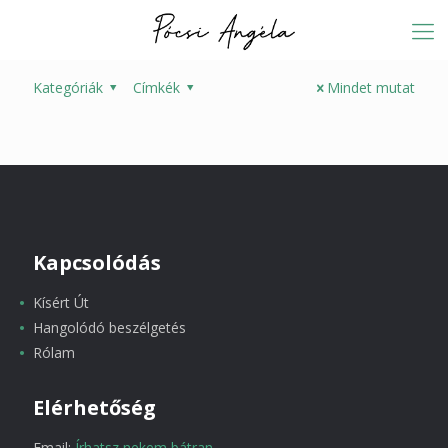
Kategóriák
Címkék
Mindet mutat
Kapcsolódás
Kísért Út
Hangolódó beszélgetés
Rólam
Elérhetőség
Email:
Írhatsz nekem bátran