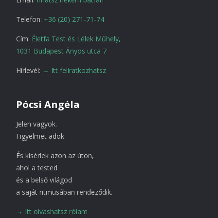
Telefon:
+36 (20) 271-71-74
Cím:
Életfa Test és Lélek Műhely,
1031 Budapest Ányos utca 7
Hírlevél:
→ Itt feliratkozhatsz
Pócsi Angéla
Jelen vagyok.
Figyelmet adok.
És kísérlek azon az úton,
ahol a tested
és a belső világod
a saját ritmusában rendeződik.
→ Itt olvashatsz rólam