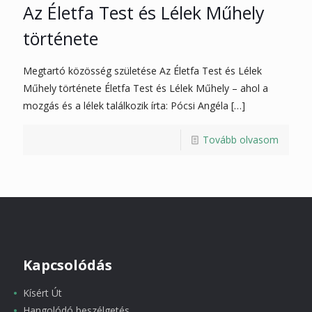
Az Életfa Test és Lélek Műhely
története
Megtartó közösség születése Az Életfa Test és Lélek
Műhely története Életfa Test és Lélek Műhely – ahol a
mozgás és a lélek találkozik írta: Pócsi Angéla
[…]
Tovább olvasom
Kapcsolódás
Kísért Út
Hangolódó beszélgetés