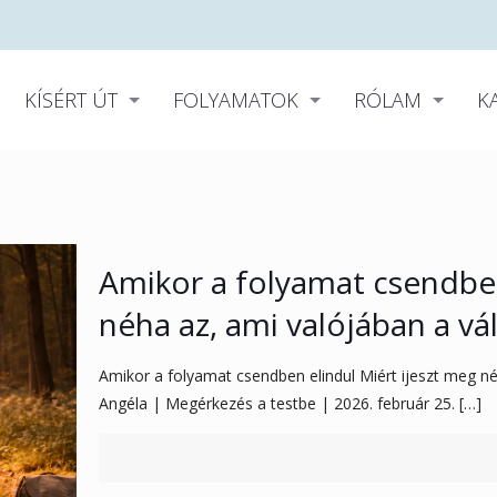
KÍSÉRT ÚT
FOLYAMATOK
RÓLAM
K
Amikor a folyamat csendben
néha az, ami valójában a vá
Amikor a folyamat csendben elindul Miért ijeszt meg néh
Angéla | Megérkezés a testbe | 2026. február 25.
[…]