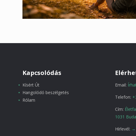
Kapcsolódás
Elérhe
Kísért Út
Email:
Írh
Hangolódó beszélgetés
Telefon:
+
Rólam
Cím:
Életf
1031 Buda
Hírlevél:
→ 