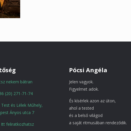
tőség
Pócsi Angéla
atsz nekem bátran
Jelen vagyok.
Figyelmet adok.
36 (20) 271-71-74
És kísérlek azon az úton,
a Test és Lélek Műhely,
ahol a tested
pest Ányos utca 7
és a belső világod
a saját ritmusában rendeződik.
Itt feliratkozhatsz