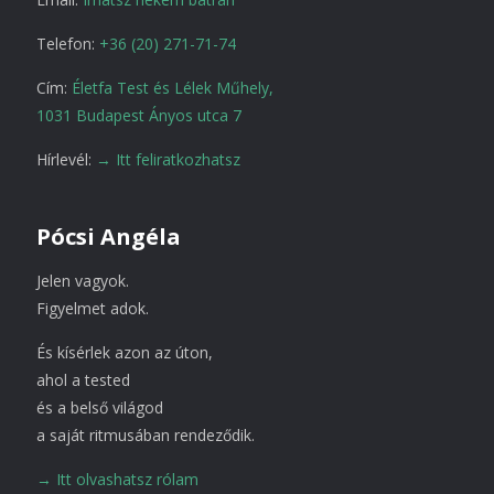
Telefon:
+36 (20) 271-71-74
Cím:
Életfa Test és Lélek Műhely,
1031 Budapest Ányos utca 7
Hírlevél:
→ Itt feliratkozhatsz
Pócsi Angéla
Jelen vagyok.
Figyelmet adok.
És kísérlek azon az úton,
ahol a tested
és a belső világod
a saját ritmusában rendeződik.
→ Itt olvashatsz rólam