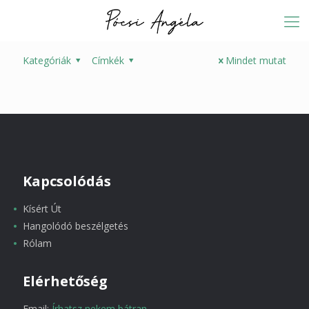
Kategóriák
Címkék
Mindet mutat
Kapcsolódás
Kísért Út
Hangolódó beszélgetés
Rólam
Elérhetőség
Email:
Írhatsz nekem bátran