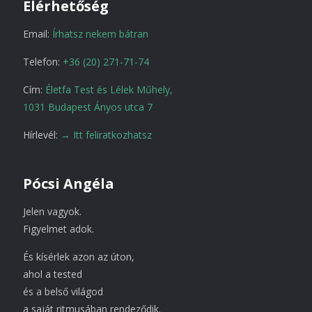
Elérhetőség
Email:
Írhatsz nekem bátran
Telefon:
+36 (20) 271-71-74
Cím:
Életfa Test és Lélek Műhely,
1031 Budapest Ányos utca 7
Hírlevél:
→ Itt feliratkozhatsz
Pócsi Angéla
Jelen vagyok.
Figyelmet adok.
És kísérlek azon az úton,
ahol a tested
és a belső világod
a saját ritmusában rendeződik.