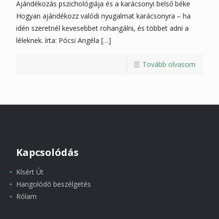
Ajándékozás pszichológiája és a karácsonyi belső béke
Hogyan ajándékozz valódi nyugalmat karácsonyra – ha
idén szeretnél kevesebbet rohangálni, és többet adni a
léleknek. írta: Pócsi Angéla
[…]
Tovább olvasom
Kapcsolódás
Kísért Út
Hangolódó beszélgetés
Rólam