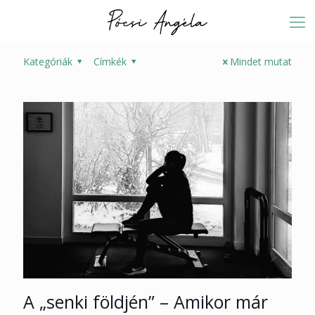
Kategóriák
Címkék
Mindet mutat
A „senki földjén” – Amikor már