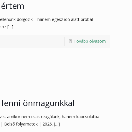
m értem
ellenünk dolgozik – hanem egész idő alatt próbál
hoz
[…]
Tovább olvasom
 lenni önmagunkkal
zik, amikor nem csak reagálunk, hanem kapcsolatba
a | Belső folyamatok | 2026.
[…]