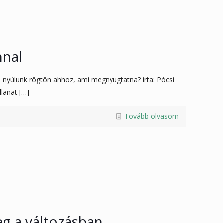
nnal
 nyúlunk rögtön ahhoz, ami megnyugtatna? írta: Pócsi
llanat
[…]
Tovább olvasom
g a változásban