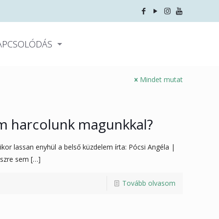
APCSOLÓDÁS
Mindet mutat
em harcolunk magunkkal?
or lassan enyhül a belső küzdelem írta: Pócsi Angéla |
észre sem
[…]
Tovább olvasom