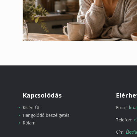
Kapcsolódás
Elérhe
Kísért Út
Email:
Írh
Hangolódó beszélgetés
Telefon:
+
Rólam
Cím:
Életf