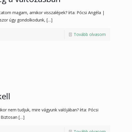
tatom magam, amikor visszalépek? írta: Pócsi Angéla |
kszor úgy gondolkodunk,
[…]
Tovább olvasom
ell
kor nem tudjuk, mire vágyunk valójában? írta: Pócsi
 Biztosan
[…]
Tovább olvasom