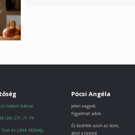
tőség
Pócsi Angéla
atsz nekem bátran
Jelen vagyok.
Figyelmet adok.
36 (20) 271-71-74
És kísérlek azon az úton,
a Test és Lélek Műhely,
ahol a tested