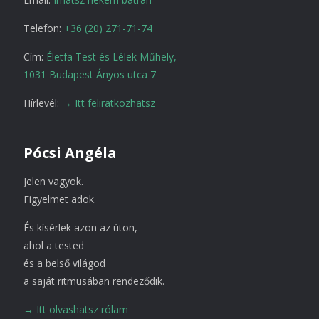
Telefon:
+36 (20) 271-71-74
Cím:
Életfa Test és Lélek Műhely,
1031 Budapest Ányos utca 7
Hírlevél:
→ Itt feliratkozhatsz
Pócsi Angéla
Jelen vagyok.
Figyelmet adok.
És kísérlek azon az úton,
ahol a tested
és a belső világod
a saját ritmusában rendeződik.
→ Itt olvashatsz rólam