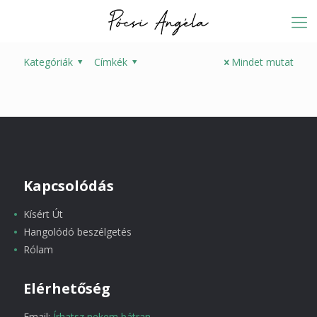
Kategóriák
Címkék
Mindet mutat
Kapcsolódás
Kísért Út
Hangolódó beszélgetés
Rólam
Elérhetőség
Email:
Írhatsz nekem bátran