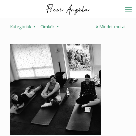
Kategóriák
Címkék
Mindet mutat