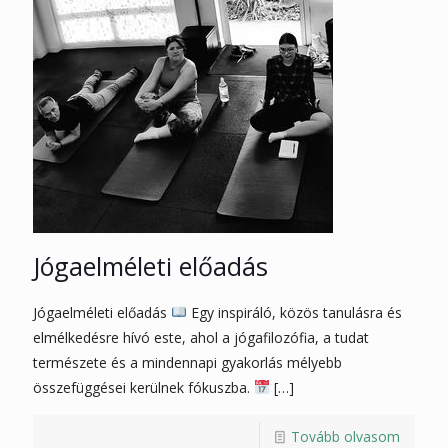
Jógaelméleti előadás
Jógaelméleti előadás
Egy inspiráló, közös tanulásra és
elmélkedésre hívó este, ahol a jógafilozófia, a tudat
természete és a mindennapi gyakorlás mélyebb
összefüggései kerülnek fókuszba.
[…]
Tovább olvasom