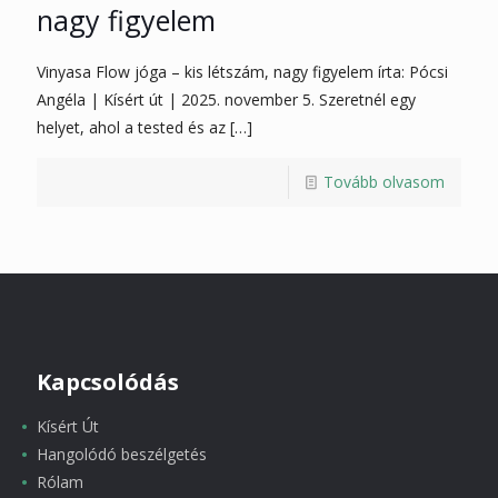
nagy figyelem
Vinyasa Flow jóga – kis létszám, nagy figyelem írta: Pócsi
Angéla | Kísért út | 2025. november 5. Szeretnél egy
helyet, ahol a tested és az
[…]
Tovább olvasom
Kapcsolódás
Kísért Út
Hangolódó beszélgetés
Rólam