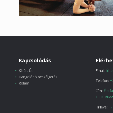
Kapcsolódás
Elérhe
Kísért Út
Email:
Írh
Hangolódó beszélgetés
Telefon:
+
Rólam
Cím:
Életf
1031 Buda
Hírlevél:
→ 