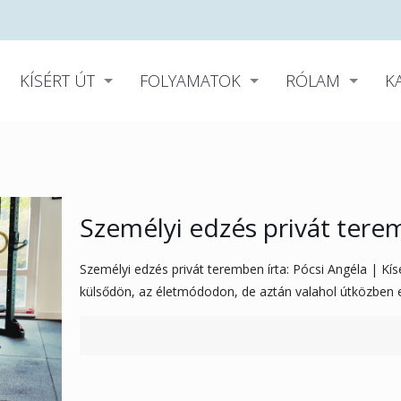
KÍSÉRT ÚT
FOLYAMATOK
RÓLAM
K
Személyi edzés privát ter
Személyi edzés privát teremben írta: Pócsi Angéla | Kísé
külsődön, az életmódodon, de aztán valahol útközben 