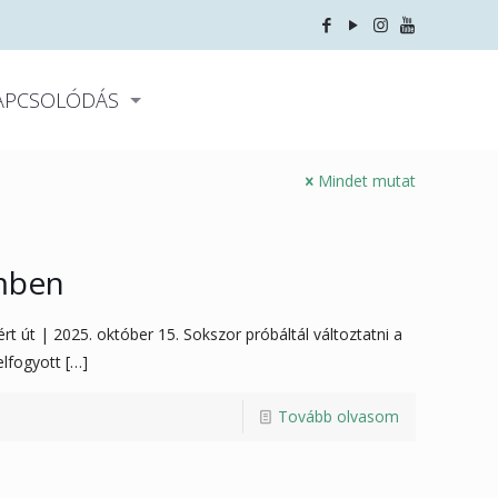
APCSOLÓDÁS
Mindet mutat
emben
rt út | 2025. október 15. Sokszor próbáltál változtatni a
elfogyott
[…]
Tovább olvasom