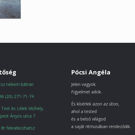
tőség
Pócsi Angéla
atsz nekem bátran
Jelen vagyok.
Figyelmet adok.
36 (20) 271-71-74
És kísérlek azon az úton,
a Test és Lélek Műhely,
ahol a tested
pest Ányos utca 7
és a belső világod
a saját ritmusában rendeződik.
Itt feliratkozhatsz