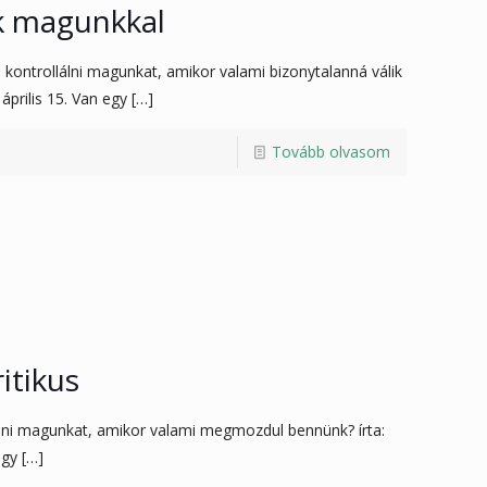
k magunkkal
kontrollálni magunkat, amikor valami bizonytalanná válik
április 15. Van egy
[…]
Tovább olvasom
itikus
ítani magunkat, amikor valami megmozdul bennünk? írta:
egy
[…]