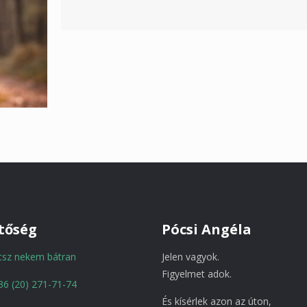
tőség
Pócsi Angéla
atsz nekem bátran
Jelen vagyok.
Figyelmet adok.
36 (20) 271-71-74
És kísérlek azon az úton,