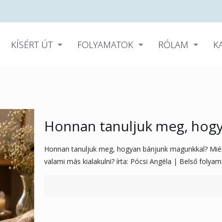
KÍSÉRT ÚT
FOLYAMATOK
RÓLAM
K
Honnan tanuljuk meg, hog
Honnan tanuljuk meg, hogyan bánjunk magunkkal? Miért
valami más kialakulni? írta: Pócsi Angéla | Belső folya