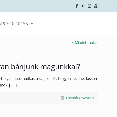
APCSOLÓDÁS
Mindet mutat
yan bánjunk magunkkal?
 olyan automatikus a szigor – és hogyan kezdhet lassan
matok |
[…]
Tovább olvasom