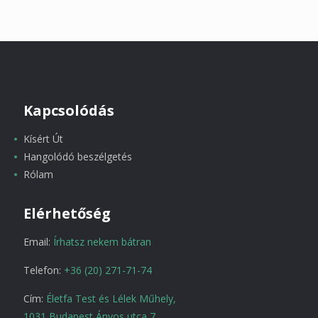
Kapcsolódás
Kísért Út
Hangolódó beszélgetés
Rólam
Elérhetőség
Email:
Írhatsz nekem bátran
Telefon:
+36 (20) 271-71-74
Cím:
Életfa Test és Lélek Műhely,
1031 Budapest Ányos utca 7