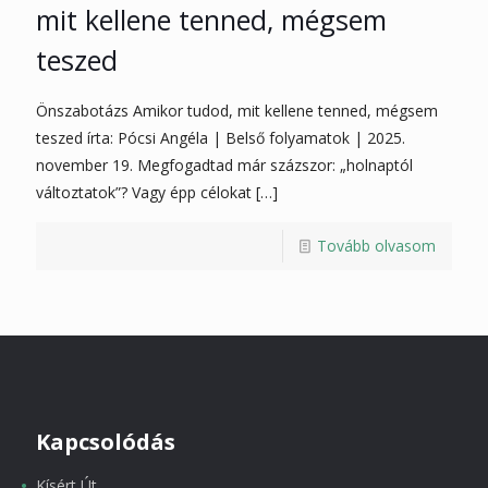
mit kellene tenned, mégsem
teszed
Önszabotázs Amikor tudod, mit kellene tenned, mégsem
teszed írta: Pócsi Angéla | Belső folyamatok | 2025.
november 19. Megfogadtad már százszor: „holnaptól
változtatok”? Vagy épp célokat
[…]
Tovább olvasom
Kapcsolódás
Kísért Út