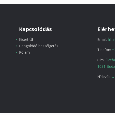
Kapcsolódás
Elérhe
Kísért Út
Email:
Írh
Hangolódó beszélgetés
Telefon:
+
Rólam
Cím:
Életf
1031 Buda
Hírlevél:
→ 