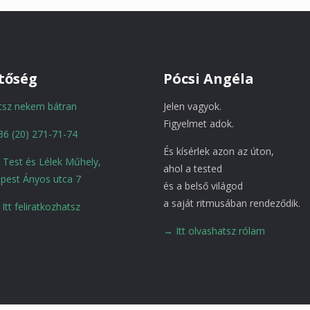
tőség
Pócsi Angéla
atsz nekem bátran
Jelen vagyok.
Figyelmet adok.
36 (20) 271-71-74
És kísérlek azon az úton,
a Test és Lélek Műhely,
ahol a tested
pest Ányos utca 7
és a belső világod
a saját ritmusában rendeződik.
Itt feliratkozhatsz
→ Itt olvashatsz rólam