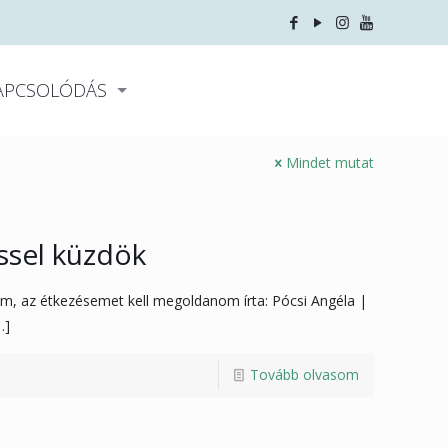
APCSOLÓDÁS
Mindet mutat
ssel küzdök
em, az étkezésemet kell megoldanom írta: Pócsi Angéla |
…]
Tovább olvasom