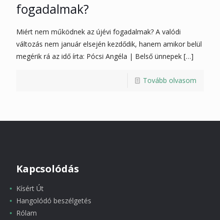
fogadalmak?
Miért nem működnek az újévi fogadalmak? A valódi
változás nem január elsején kezdődik, hanem amikor belül
megérik rá az idő írta: Pócsi Angéla | Belső ünnepek
[…]
Tovább olvasom
Kapcsolódás
Kísért Út
Hangolódó beszélgetés
Rólam