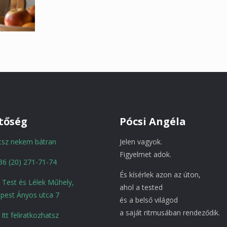
tőség
Pócsi Angéla
atsz nekem bátran
Jelen vagyok.
Figyelmet adok.
36 (20) 271-71-74
És kísérlek azon az úton,
a Test és Lélek Műhely,
ahol a tested
pest Ányos utca 7
és a belső világod
a saját ritmusában rendeződik.
Itt feliratkozhatsz