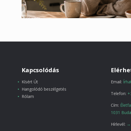
Kapcsolódás
Elérhe
Kísért Út
Email:
Írh
Hangolódó beszélgetés
Telefon:
+
Rólam
Cím:
Életf
1031 Buda
Hírlevél:
→ 