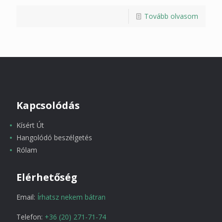
Tovább olvasom
Kapcsolódás
Kísért Út
Hangolódó beszélgetés
Rólam
Elérhetőség
Email:
Írhatsz nekem bátran
Telefon:
+36 (20) 271-71-74